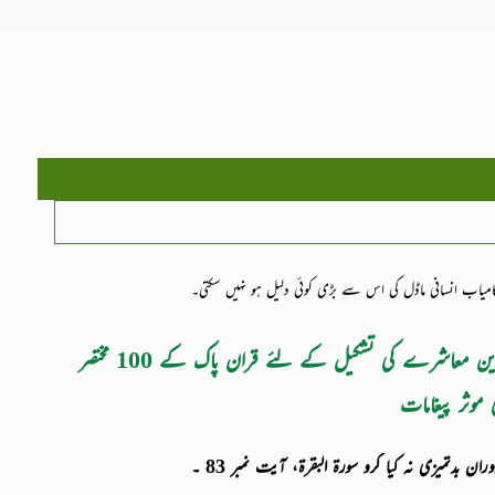
یاب انسانی ماڈل کی اس سے بڑی کوئی دلیل ہو نہیں سکتی۔
ایک بہترین معاشرے کی تشکیل کے لئے ‏قران پاک کے 100 مختصر
ی موثر پیغامات
ان بدتمیزی نہ کیا کرو سورۃ البقرۃ، آیت نمبر 83 ۔