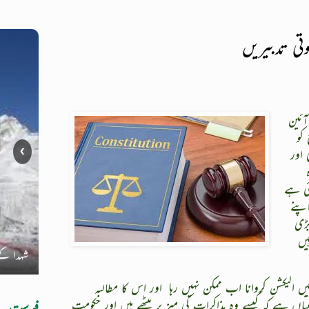
تی تدبیریں
آئین
کو
 اور
❯
ئی ہے
پنے
بڑی
یں
قومی سط
شہدا کے
 الیکشن کروانا اب ممکن نہیں رہا
اور اس کا مطالبہ
 ہے کہ کیسے وہ مذاکرات کی میز پر بیٹھے ہیں اور حکومت
فہرست