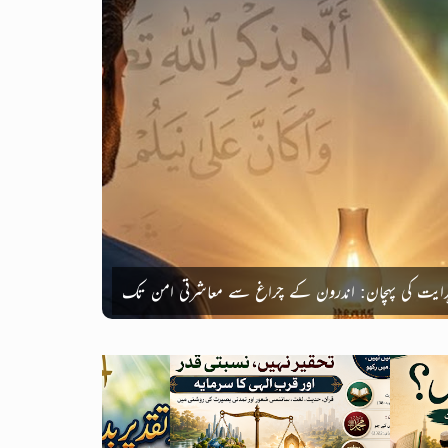
دایت کی پہچان: اندرون کے چراغ سے معاشرتی امن تک