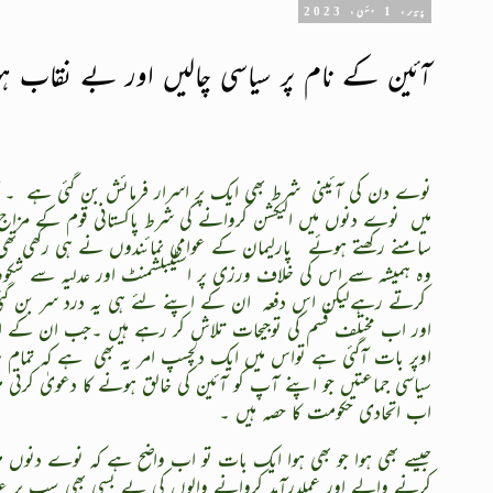
پیر، 1 مئی، 2023
آئین کے نام پر سیاسی چالیں اور بے نقاب ہو
نوے دن کی آئینی
شرط بھی ایک پر اسرار فرمائش بن گئی ہے
۔ 
میں
نوے دنوں میں الیکشن کروانے کی شرط پاکستانی قوم کے مزاج 
سامنے رکھتے ہوئے
پارلیمان کے عوامی نمائندوں نے ہی رکھی تھی
وہ ہمیشہ سے اس کی خلاف ورزی پر اسٹیبلشمنٹ اور عدلیہ سے شکوہ
کرتے رہےلیکن اس دفعہ
ان کے اپنے لئے ہی یہ درد سر بن گ
اور اب مختلف قسم کی توجیحات تلاش کر رہے ہیں ۔جب ان کے ا
اوپر بات آگئی ہے تواس میں ایک دلچسپ امر یہ بھی
ہے کہ تمام 
سیاسی جماعتیں جو اپنے آپ کو آئین کی خالق ہونے کا دعویٰ کرتی ہ
اب اتحادی حکومت کا حصہ ہیں ۔
جیسے بھی ہوا جو بھی ہوا ایک بات تو اب واضح ہے کہ نوے دنوں میں
کرنے والے اور عملدرآمد کروانے والوں کی بے بسی بھی سب پر عیاں