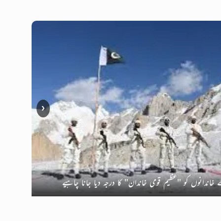
❮
ح پر اسلامی تشخص کا تحفظ حکومت کی ذمہ داری ہے۔
 خاندانوں کو "عظیم قومی خاندان" کا درجہ دیا جانا چاہیے