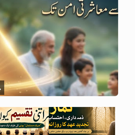
مکالمہ
فیس بک
ہ