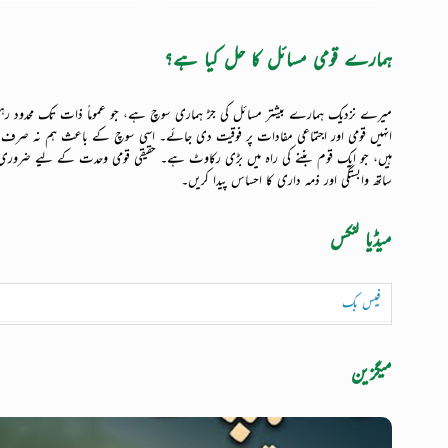
ہمارے قومی مسائل کا حل کیا ہے؟
میرے نزدیک ہمارے بیشتر مسائل کی جڑ ہماری سوچ ہے، جو عموماً ذات تک محدود رہ
انہیں قومی اور اجتماعی مفادات پر فوقیت دی جائے۔ اسی سوچ کے باعث ہم نہ صرف اجتم
ہیں، جو ایک قوم بننے کی راہ میں بڑی رکاوٹ ہے۔ حقیقی قومی وحدت کے لیے ضروری
ساتھ وابستگی اور ذمہ داری کا احساس پیدا کریں۔
میڈیا لنکس
ہم سب۔
نیا دور
میگزین
ہماری ویب
ڈیلی اردو کالمز