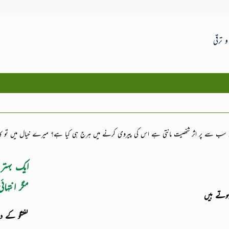
 ترقی
یں سب سے پر اثر شخصیت مانتی ہے اس کی پیروی کرنے میں ہرج ہی کیا ہے؟ میرے خیال میں تو کام
مگر انتہائ
ہوتے ہیں
یر ، وزیراعظم اور صدر مسجد کے امام کیوں نہ ہوتے ؟
گفتگو کے دور