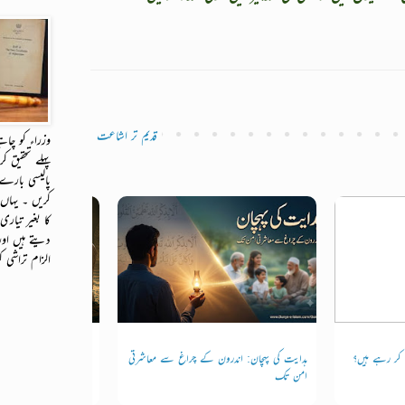
قدیم تر اشاعت
وزراء کو چاہ
پہلے تحقیق کر
پالیسی بارے 
کریں ۔ یہاں
کا بغیر تیار
دیتے ہیں اور
الزام تراشی 
ی کر رہے ہیں؟
ہدایت کی پہچان: اندرون کے چراغ سے معاشرتی
نماز: ذمہ داری، احتساب او
امن تک
نظام