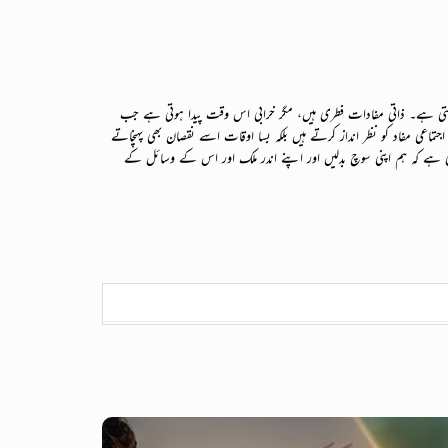
تی ہے۔ ذاتی مفادات فطری ہیں، مگر خرابی اس وقت پیدا ہوتی ہے جب
اعی مفاد کو نظر انداز کرتے ہیں بلکہ بسا اوقات اسے نقصان بھی پہنچاتے
 ہے کہ ہم اپنی سوچ بدلیں اور اپنے اندر ملک اور اس کے وسائل کے