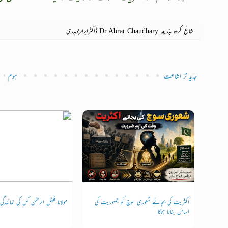
شائع کردہ بذریعہ
Dr Abrar Chaudhary ڈاکٹرابرارچوہدری
جدید تر اشاعت
ہوم
اکثریت کی بجائے شعوری سوچ کو جمہوریت کی
مولانا فضل الرحمٰن کس کی نمائندگ
اساس بنانا ہوگا