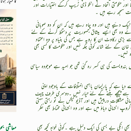
کا معیار ہوتا
 اور حکومتی اتحاد نے انکو ڈی ٹریپ کرکے اختیارات اور
یمت سمجھ رہے ہیں ۔
ک دئیے ہیں اور وہ چاہ رہے ہیں کہ ان کو دو صوبائی
جائے وہ بھی ایسے
میثاق جمہوریت
پر دستخط کرنے کے لئے
 بڑی رکاوٹ ان کا رویہ ہے جس کی بنیاد پر وہ اعتماد
ن خان کے لئے شائد کوئی جگہ نہیں اور حکومت کا کسی بھی
ہ نہیں۔
 بندوبست کی ہی کسر رہ گئی تھی جو امید ہے موجودہ سیاسی
یا ہے کہ پارلیمان باہمی اختلافات کے باوجود اپنی
سے پیچھے ہٹنے کے لئے تیار نہیں ۔دوسری طرف چیف
ی مشکلات درپیش ہیں اور آڈیو لیکس نے تو رہتی سہتی
انتہائی دباؤ میں ہے اور وہ انتہائی محتاط بھی نظر
معاشی بح
ز بھی انکی بے بسی کی ایک دلیل ہے ۔کوئی خواہ کچھ بھی