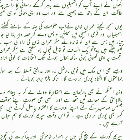
انہوں نے اپنے آپ کو اسمبلیوں سے باہر کرکے رسوائی کا راستہ چنا
طاقت
ان کے ہاتھ سے چھین لئے اور اب وہ اپنی بحالی کو ہی غن
یوں سمجھ لیجئے عمراں خان نےاب حکومت کی ضد کے سامنے گھٹنے ٹی
اسمبلیاں اور قومی اسمبلی میں سیٹیں واپس دے کر حصہ دار بنا لیا 
تیار ہیں جس سے ان کو فائدہ ملے مگر عمران خان کی راہ کی سب سے
کھو بیٹھے ہیں لہذاتحریک انصاف تو قابل قبول ہو سکتی ہے مگر عمرا
قیمت پر اپنی کھوئی ہوئی ساکھ بحال ہونے تک انتخابات کا کوئی اراد
ویسے بھی اس ملک میں فوجی مارشل لاء اور عدالتی تسلط کے بعد سول
جماعتوں کا اتحاد پوری کر دے گا۔ تاکہ پلڑا برابر ہوجائے ۔
وزیر اعظم نے بھی پارلیمان سے اعتماد کا ووٹ لے کر یہ پیغام دے د
بالادستی کے معاملے میں متحد ہے اور
کسی بھی صورت اپنے موقف 
جسٹس صاحب کے لئے اپنے ادارے کا اعتماد حاصل کرنے میں انتہائ
کسر بھی پوری کر دی ہے ۔ تو اس وقت سپریم کورٹ کا ہم خیال گروپ 
آرہے ہیں ۔
سپریم کورٹ
کے بنچ کی یوں پر اسرار خاموشی
اور مذاکرات کی تجوی