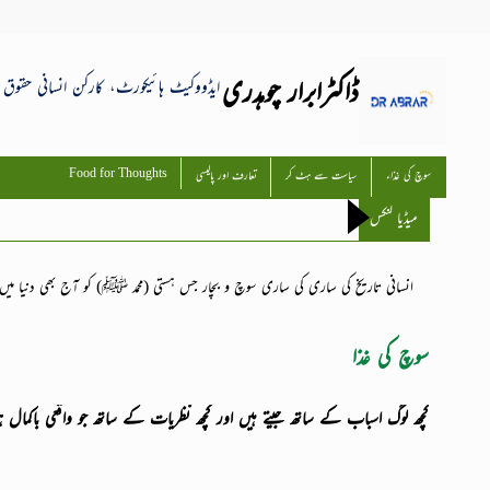
ڈاکٹرابرار چوہدری
ایڈووکیٹ ہائیکورٹ، کارکن انسانی حقوق و
Food for Thoughts
سوچ کی غذاء
سیاست سے ہٹ کر
تعارف اور پالیسی
میڈیا لنکس
انسانی تاریخ کی ساری کی ساری سوچ و بچار جس ہستی (محمد ﷺ) کو آج بھی دنیا م
سوچ کی غذا
کچھ لوگ اسباب کے ساتھ جیتے ہیں اور کچھ نظریات کے ساتھ جو واقعی باکمال 
اگر آج ہمارے دلوں میں مسجد و ممبر کا مقام ہوتا تو یہ سارے چوہدری ، وز