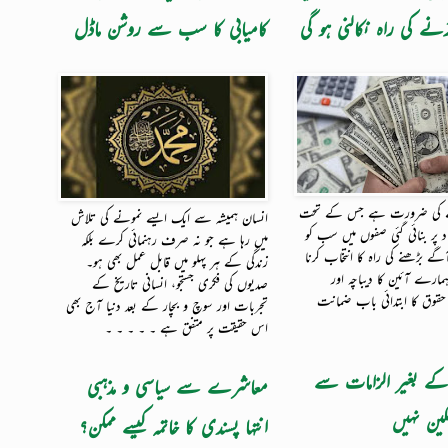
نے کی راہ نکالنی ہو گی
کامیابی کا سب سے روشن ماڈل
ے کی ضرورت ہے جس کے تحت
انسان ہمیشہ سے ایک ایسے نمونے کی تلاش
اد پر بنائی گئی صفوں میں سب کو
میں رہا ہے جو نہ صرف رہنمائی کرے بلکہ
گے بڑھنے کی راہ کا انتخاب کرنا
زندگی کے ہر پہلو میں قابل عمل بھی ہو۔
مارے آئین کا دیباچہ اور
صدیوں کی فکری جستجو، انسانی تاریخ کے
قوق کا ابتدائی باب ضمانت
تجربات اور سوچ و بچار کے بعد دنیا آج بھی
اس حقیقت پر متفق ہے ۔ ۔ ۔ ۔ ۔
کے بغیر الزامات سے
معاشرے سے سیاسی و مذہبی
مکین نہیں
انتہا پسندی کا خاتمہ کیسے ممکن؟