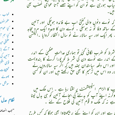
امیاب ہورہی ہے تو ان کو اپنے حصے آتا عوامی غضب بھی
 ہیں۔
خواب ، ا
ا کہ نوے دنوں والی گنتی اب بے فائدہ ہوچکی
اور آئین
حکمرانوں
کے ساتھ وفا تو نہ ہوسکی ۔ نوے دن کا وعدہ ایک مرد مجاہد
کیا عوام
ا ۔ پھر ایک اور سپہ سالار نے نو سال انتظار کروایا ۔الیکشن
کیا ہم آ
حقیقی تب
آگے بڑھن
شرط کو ضرب لگائی گئی تو ہماری عدالت عظمیٰ کے اندر
آئین کی
کے اندر سے نوے دن کی شر ط کو پورا کرنے کا بندوبست
قومی یکجہ
اور اس دفعہ سیاستدان بضد ہیں کہ اگر سپہ سالاروں نے
تحقیقات 
 اس میں ترمیم کا بھی حق رکھتے ہیں اور ان کو کسی
بھولے سی
سوشل میڈ
ب کا الزام
اسٹیبلشمنٹ پر لگتا رہا ہے ۔ اس ملک میں
نہ اپنے آپ کو بدلنے کی بجائے آئین کو ہی بدل لینا
نظامِ عدل کی
 ہے نہ کہ ملک و قوم آئین کی فلاح کے لئے ۔
"جب انصاف ت
 ہے اور ان کو اپنے کئے پر پچھتاوا بھی ہوگا کہ کس طرح