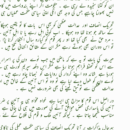
ان کو کتنا سنجیدہ لے رہی ہے ۔ حکومت اگر اپنے بندوبست میں ک
نہیں بھولنا چاہیے جس کی وجہ بھی انکی اپنی سیاسی حکمت عملیاں ہی
تحریک انصاف اور
عدالت عظمیٰ کو بھی اس
بات کا تو یقین ہوچک
کے ساتھ جو ہونا تھا وہ ہوچکا ۔ اب کوئی اہل رہے یا نا اہل آئین 
، مرد حق نے
بھی کیا تھا او ر پھر قوم کو گیارہ سال انتظار کرنا پڑ
تو اس دوران بھی ہوتے رہے مگر ان کے حقائق انتہائی تلخ ہیں ۔
حیرت
کی بات تو یہ ہے کہ ماضی میں جب نوے
دن کی پر اسرار 
سے اس کو تحفظ فراہم ہوتا رہا ہے مگر اس دفعہ سپریم کورٹ ہی 
ہورہا ہے
شائد وہ اپنے کردار کی روایات کو
نبھانا چاہ رہے ہیں ۔ 
نوے دن کو طول دے لیا ہے تو وہ تو اس آئین کے خالق ہیں اور وہ
عدالت عظمیٰ سے توثیق لینے کی بھی ضرورت نہیں ہے ۔
در اصل اس قوم کا مزاج ہی ایسا ہے
خواہ مخواہ ہی یہ آئین پر ضر
آئین کی پاسداری محض موافق آنے کی صورت میں ہی کی جاتی ہے وگر
مناسب سمجھا جاتا ہے ۔ کیونکہ آئین ملک و قوم کی فلاح کے لئے
بہرحال مذاکرات پر آنا تحریک انصاف کی سیاسی حکمت عملی کی ناکامی