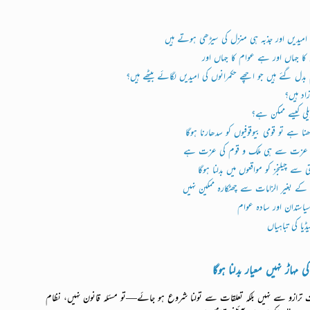
میدیں اور جذبہ ہی منزل کی سیڑھی ہوتے ہیں
 کا جہاں اور ہے عوام کا جہاں اور
 بدل گئے ہیں جو اچھے حکمرانوں کی امیدیں لگائے بیٹھے ہیں؟
زاد ہیں؟
دیلی کیسے ممکن ہے؟
ا ہے تو قومی بیوقوفیوں کو سدھارنا ہوگا
 عزت سے ہی ملک و قوم کی عزت ہے
تی سے چیلنجز کو مواقعوں میں بدلنا ہوگا
کے بغیر الزامات سے چھٹکارہ ممکین نہیں
استدان اور سادہ عوام
یا کی تباہیاں
 مہاڑ نہیں معیار بدلنا ہوگا
رازو سے نہیں بلکہ تعلقات سے تولنا شروع ہو جائے—تو مسئلہ قانون نہیں، نظام