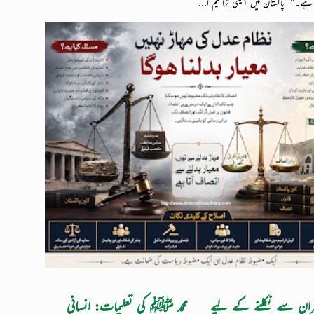
 ہے۔" پاکستان میں آئینی ترامیم ا...
ران سے نکلنے کے لیے
محمد ﷺ کی تعلیمات: انسانی