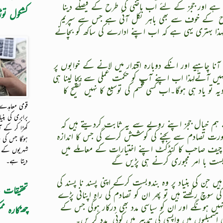
ہے اور ججز کے لئے اب ماضی کی طرح کے فیصلے دینا
کشکول توڑ
ح
کے خوف سے بھی باہر نکل آئی ہے جس سے سپریم
 لہذا بہتری یہی ہے کہ اب اپنے ادارے کی ساکھ کو بچانے
ا چاہیے اور انکے دوبارہ اقتدار میں لانے کے خوابوں پر
 نہیں آتےلہذا اب اپنے آپ کو حکمت عملی سے بچا لینا ہی
و یاد ہی ہوگا۔اب کسی قسم کی توسیع کا نہیں تصیح کا
قومی معاہد
برابری کی بنی
 ہم خیال ججز اپنے رویے سے یہ ثابت کردیتے ہیں کہ
کھڑا کر کے آ
 صورت تصادم سے بچنے کی کوشش کرے گی جس کا اندازہ
ہوگا جس کی ہ
گر چیف صاحب کا کنڈکٹ اپنے اختیارات کے معاملے میں
شہریوں کے ح
بست با امر مجبوری کرنے ہی پڑیں گے
دیتا ہے۔
جن کی بنیاد پر وہ بندوبست کرکے اپنی پسند نا پسند کی
تحقیقات 
ی سوچ رکھتے ہیں تو پھر ان کو تصادم کی راہ اپنانی پڑے
نہیں ہونگے اور ان کو سیاسی مدد بھی درکار ہوگی جس کے
چھٹکارہ م
 اسمبلیوں میں واپسی کی تدبیر میں کوئی
مدد کر یں۔