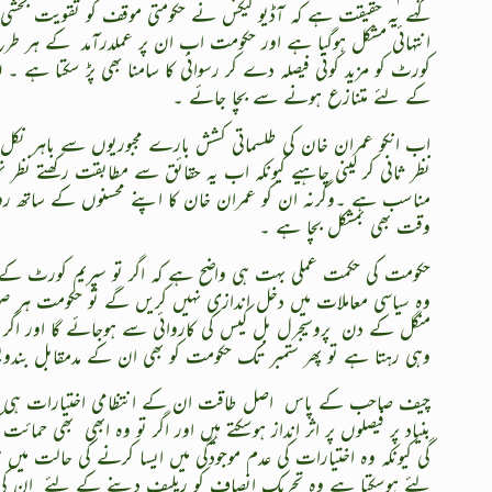
کہے یہ حقیقت ہے کہ آڈیو لیکس نے حکومتی موقف کو تقویت بخشی 
انتہائی مشکل ہوگیا ہے اور حکومت اب ان پر عملدرآمد
کے ہر طر
کورٹ کو مزید کوئی فیصلہ دے کر رسوائی کا سامنا بھی پڑ سکتا ہے ۔
کے لئے متنازع ہونے سے بچا جائے ۔
اب انکو عمران خان کی طلسماتی کشش بارے مجبوریوں سے باہر نکل آن
نظر ثانی کر لینی چاہیے کیونکہ اب یہ حقائق سے مطابقت رکھتے نظر
مناسب ہے ۔وگرنہ ان کو عمران خان کا اپنے محسنوں کے ساتھ رویہ ت
وقت بھی بمشکل بچا ہے ۔
حکومت کی حکمت عملی بہت ہی واضح ہے کہ اگر تو سپریم کورٹ کے
وہ سیاسی معاملات میں دخل اندازی نہیں کریں گے تو حکومت ہر
منگل کے دن
پروسیجرل بل کیس کی کاروائی سے ہوجائے گا اور ا
وہی رہتا ہے تو پھر ستمبر تک حکومت کو بھی ان کے مدمقابل بندو
چیف صاحب کے پاس
اصل طاقت ان کے انتظامی اختیارات ہی ہیں 
بنیاد پر فیصلوں پر اثر انداز ہوسکتے ہیں اور اگر تو وہ ابھی
بھی حمائت ک
گی کیونکہ وہ اختیارات کی عدم موجودگی میں ایسا کرنے کی حالت میں 
لئے ہوسکتا ہے وہ تحریک انصاف کو ریلیف دینے کے لئے
ان کی